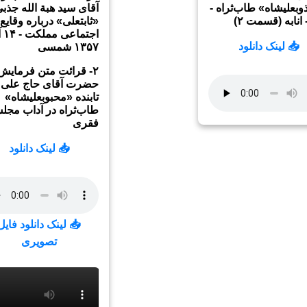
بعلیشاه» طاب‌ثراه -
آقای سید هبة الله جذب
 انابه (قسمت ۲)
«ثابتعلی» درباره وقایع
اجتما
📥 لینک دانلود
۱۳۵۷ شمسی
۲- قرائت متن فرمایش
حضرت آقای حاج علی
تابنده «محبوبعلیشاه»
طاب‌ثراه در آداب مجل
فقری
📥 لینک دانلود
📥 لینک دانلود فایل
تصویری