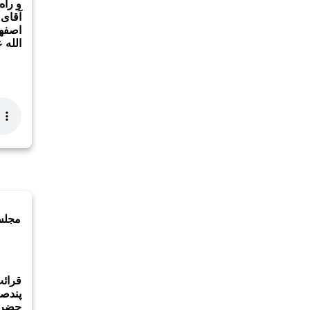
و راه
آقای 
اصفها
الله ع
قرائ
پندصا
حضرت