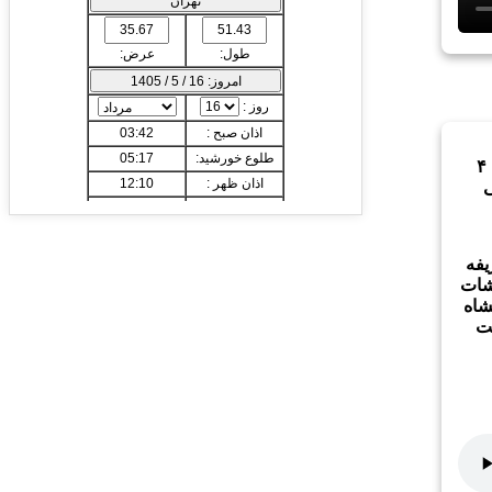
بسم الله الرحمن الرحيم
و به ثقفي و رجائي
ستايش بي آلايش يكتا دارائي را سزد كه هست
مجلس شب دوشنبه ۴
همه از تابش اوست و پرستش و نيايش بي ه
خدائي را زيبد كه دانا و بينا و توانا و برگشت ه
او و پيدايش از اوست . بخشنده اي كه در م
هستي خواهش استعداد هر ذره را بخشوده
فه
مهرباني كه راه بازگشت به سوي خود را بر
شات
بندگان درگشوده بالاترين آن راه نمودي ست ب
شاه
بندگي خود توسط پيمبران و بهترين نعمتش بر
مت
ماست به پيروي پيغمبر آخرالزمان .
خداوند مهربانا ! … دم از بندگي تو مي زنيم و
به ريسمان كشيده تو زده ايم،‌ ما را توفيق ده 
راهنمائي پيغمبر محبوب و بنده خالص تو محم
عبدالله صلي الله عليه و آله و سلم رو به سو
آوريم و به دستور او رفتار نمائيم و دل را به ول