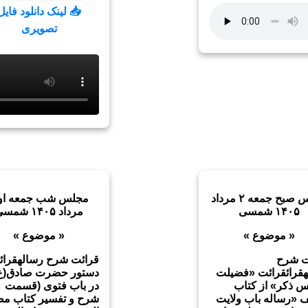
📥 لینک دانلود فایل
تصویری
مجلس صبح جمعه ۲ مرداد
مجلس شب جمعه او
۱۴۰۵ شمسی
مرداد ۱۴۰۵ شمسی
« موضوع »
« موضوع »
ت شرح
قرائت شرح رسالهقرائ
هقرائقرائت «فضیلت
دستور حضرت صادق(ع)
 ذکر» از کتاب
 «رساله باب ولایت
شرح و تفسیر کتاب مص