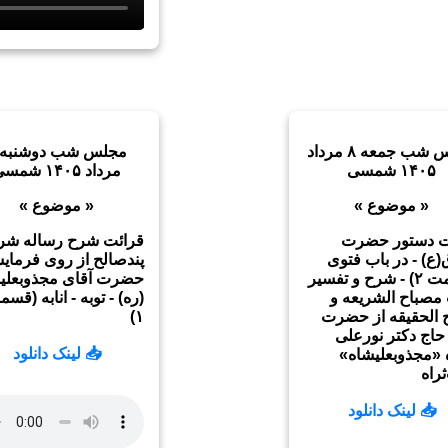
مجلس شب جمعه ۸ مرداد
۱۴۰۵ شمسی
مرداد ۱۴۰۵ شمسی
« موضوع »
« موضوع »
ت دستور حضرت
قرائت شرح رساله شری
ع) - در باب فتوی
پندصالح از روی فرمای
(قسمت ۲) - شرح و تفسیر
حضرت آقای مجذوبعلی
مصباح الشریعه و
(ره) - توبه - انابه (قس
 الحقیقه از حضرت
۱)
حاج دکتر نورعلی
📥 لینک دانلود
ه «مجذوبعلیشاه»
راه
📥 لینک دانلود