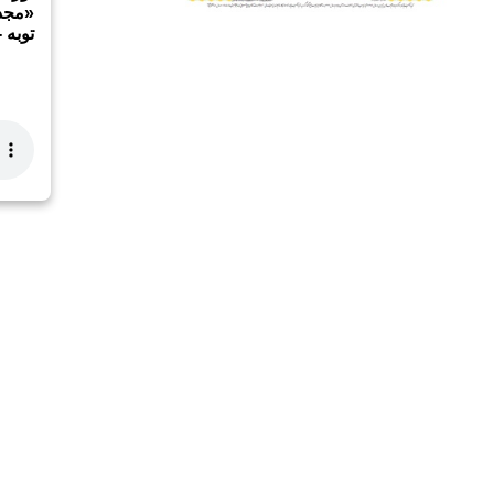
«مجذو
توبه -