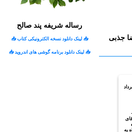
رساله شريفه پند صالح
ا جذبی
📥 لینک دانلود نسخه الکترونیکی کتاب 📥
📥 لینک دانلود برنامه گوشی های اندروید 📥
ح جمعه ۹ مرداد
ای
 به