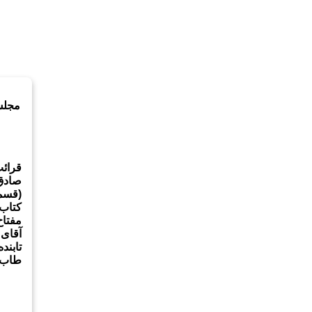
قرائ
صادق(
کتاب 
مفتاح
آقای 
تابند
طاب‌ث