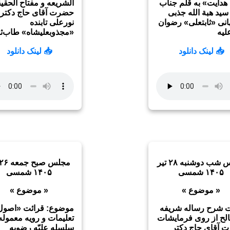
 هدایت» به قلم جناب
الشریعه و مفتاح الحقیق
سید هبة الله جذبی
حضرت آقای حاج دکتر
نی «ثابتعلی» رضوان
نورعلی تابنده
لیه
«مجذوبعلیشاه» طاب‌ثر
📥 لینک دانلود
📥 لینک دانلود
مجلس شب دوشنبه ۲۸ تیر
۱۴۰۵ شمسی
۱۴۰۵ شمسی
« موضوع »
« موضوع »
ت شرح رساله شریفه
موضوع: قرائت «اصول
لح از روی فرمایشات
تعلیمات و رویه معموله
 آقای حاج دکتر
سلسله علیّه رضویه