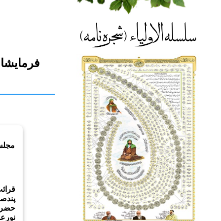
فرمایشا
قرائ
پندصا
حضرت
نورعل