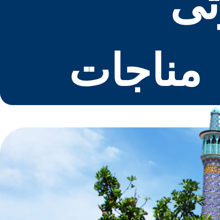
تی
مناجات