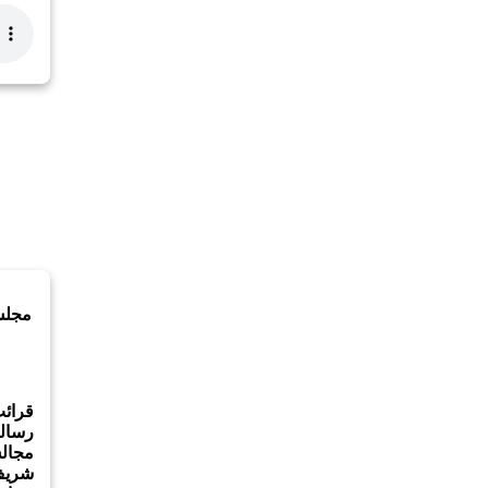
قرائ
رسال
مجالس
شریف