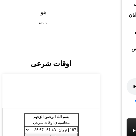
ی
هو
عی مملکت - ۱۴ آبان
۲۱
۱
رساله شريفه
پند صالح
س
اثر خامه
اوقات شرعی
حضرت حاج شيخ محمد حسن
صالحعليشاه گنابادی
دي
باچه
هو
۱۲۱