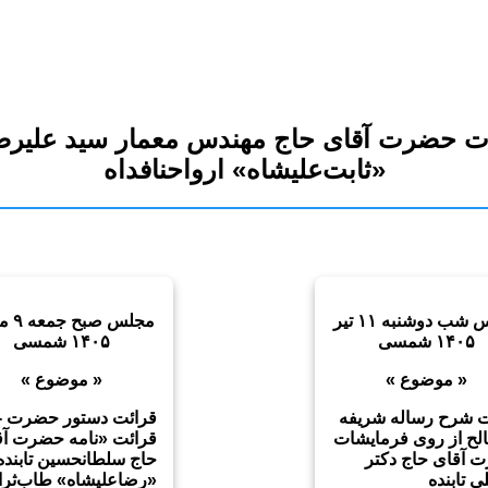
ت حضرت آقای حاج مهندس معمار سید علیرض
«ثابت‌علیشاه» ارواحنافداه
مجلس شب دوشنبه ۱۱ تیر
مجلس صب
۱۴۰۵ شمسی
۱۴۰۵ شمسی
« موضوع »
« موضوع »
ت شرح رساله شریفه
قرائت دستور حضرت -
لح از روی فرمایشات
قرائت «نامه حضرت آق
 آقای حاج دکتر
حاج سلطانحسین تابنده
ی تابنده
«رضاعلیشاه» طاب‌ثراه